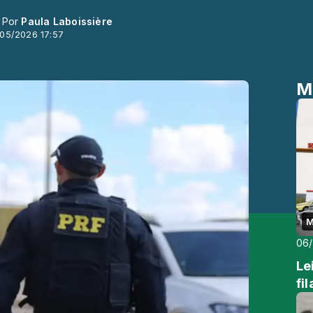
- Por
Paula Laboissière
/05/2026 17:57
M
M
06
Le
fi