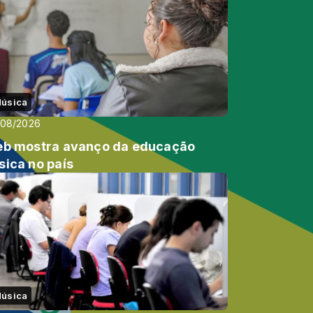
úsica
/08/2026
eb mostra avanço da educação
sica no país
úsica