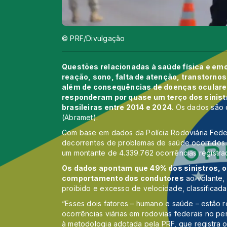
© PRF/Divulgação
Questões relacionadas à saúde física e emo
reação, sono, falta de atenção, transtornos
além de consequências de doenças oculare
responderam por quase um terço dos sinistr
brasileiras entre 2014 e 2024.
Os dados são 
(Abramet).
Com base em dados da Polícia Rodoviária Federa
decorrentes de problemas de saúde ocorridos 
um montante de 4.339.762 ocorrências registra
Os dados apontam que 49% dos sinistros, ou
comportamento dos condutores
ao volante, 
proibido e excesso de velocidade, classificad
“Esses dois fatores – humano e saúde – estão
ocorrências viárias em rodovias federais no per
à metodologia adotada pela PRF, que registra 