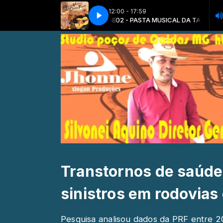
12:00 - 17:59
02 - PASTA MUSICAL DA TARDE
03 - PASTA MUSICAL DA NOITE
cachorro ladrão
cachorro ladrão
03 - PASTA MUSICAL DA NOITE
02 - PASTA MUSICAL DA TARDE
Transtornos de saúd
sinistros em rodovias
Pesquisa analisou dados da PRF entre 