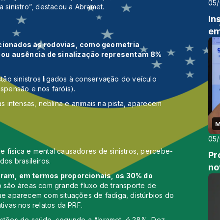
05
 sinistro”, destacou a Abramet.
In
em
cionados às rodovias, como geometria
o ou ausência de sinalização representam 8%
ão sinistros ligados à conservação do veículo
uspensão e nos faróis).
as intensas, neblina e animais na pista, aparecem
M
05
 física e mental causadores de sinistros, percebe-
Pr
dos brasileiros.
no
eram, em termos proporcionais, os 30% do
 são áreas com grande fluxo de transporte de
ue aparecem com situações de fadiga, distúrbios do
tivas nos relatos da PRF.
uestões de saúde, segundo a Abramet, é 28%. Dez