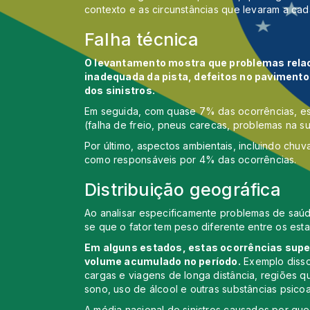
contexto e as circunstâncias que levaram a cada
Falha técnica
O levantamento mostra que problemas rela
inadequada da pista, defeitos no paviment
dos sinistros.
Em seguida, com quase 7% das ocorrências, est
(falha de freio, pneus carecas, problemas na s
Por último, aspectos ambientais, incluindo chuv
como responsáveis por 4% das ocorrências.
Distribuição geográfica
Ao analisar especificamente problemas de saúde
se que o fator tem peso diferente entre os esta
Em alguns estados, estas ocorrências sup
volume acumulado no período.
Exemplo disso
cargas e viagens de longa distância, regiões q
sono, uso de álcool e outras substâncias psicoa
A média nacional de sinistros causados por q