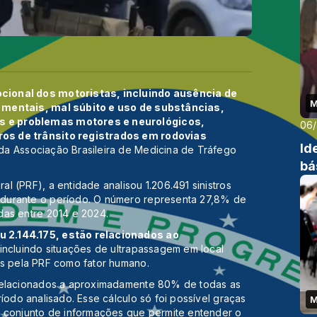
cional dos motoristas, incluindo ausência de
M
 mentais, mal súbito e uso de substâncias,
s e problemas motores e neurológicos,
06
os de trânsito registrados em rodovias
Id
da Associação Brasileira de Medicina de Tráfego
bá
l (PRF), a entidade analisou 1.206.491 sinistros
durante o período. O número representa 27,8% de
das entre 2014 e 2024.
 2.144.175, estão relacionados ao
incluindo situações de ultrapassagem em local
as pela PRF como fator humano.
 relacionados a aproximadamente 80% de todas as
íodo analisado. Esse cálculo só foi possível graças
M
o conjunto de informações que permite entender o